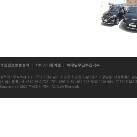
개인정보보호정책
|
서비스이용약관
|
이메일무단수집거부
상호면 : 주식회사 위카
|
주소 : 전라남도 화순군 화순읍 일심4길 2-1/ 강남점: 서울특별시 강남구
|
사업자등록번호 : 510-86-01723
|
TEL 1599-2459 / 032-746-7932 / 010-6644-7932
|
E-MAIL
Copyright (c) 2023 주식회사 위카. All Right Reserved.