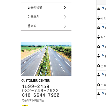
예약
견
견적
견