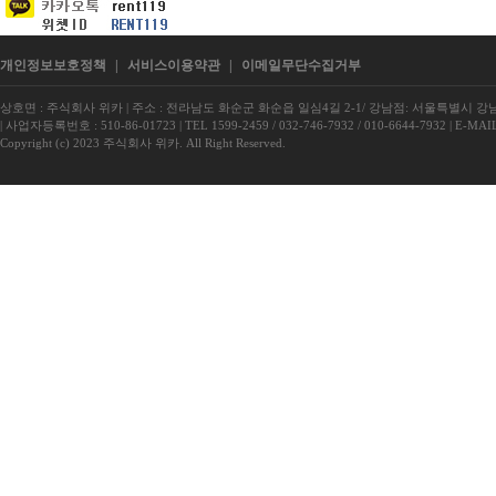
개인정보보호정책
|
서비스이용약관
|
이메일무단수집거부
상호면 : 주식회사 위카
|
주소 : 전라남도 화순군 화순읍 일심4길 2-1/ 강남점: 서울특별시 강남구
|
사업자등록번호 : 510-86-01723
|
TEL 1599-2459 / 032-746-7932 / 010-6644-7932
|
E-MAIL
Copyright (c) 2023 주식회사 위카. All Right Reserved.