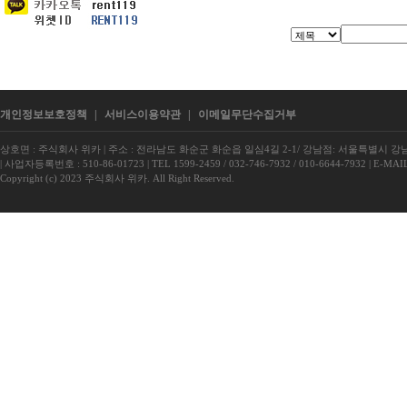
개인정보보호정책
|
서비스이용약관
|
이메일무단수집거부
상호면 : 주식회사 위카
|
주소 : 전라남도 화순군 화순읍 일심4길 2-1/ 강남점: 서울특별시 강남구
|
사업자등록번호 : 510-86-01723
|
TEL 1599-2459 / 032-746-7932 / 010-6644-7932
|
E-MAIL
Copyright (c) 2023 주식회사 위카. All Right Reserved.