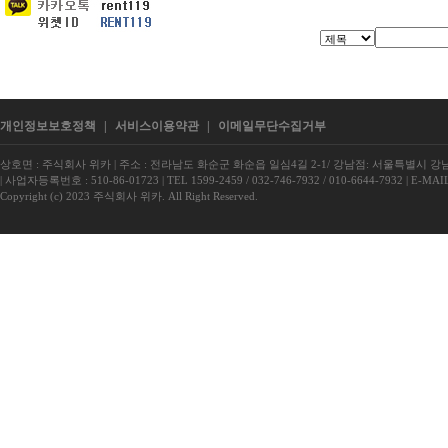
개인정보보호정책
|
서비스이용약관
|
이메일무단수집거부
상호면 : 주식회사 위카
|
주소 : 전라남도 화순군 화순읍 일심4길 2-1/ 강남점: 서울특별시 강남구
|
사업자등록번호 : 510-86-01723
|
TEL 1599-2459 / 032-746-7932 / 010-6644-7932
|
E-MAIL
Copyright (c) 2023 주식회사 위카. All Right Reserved.