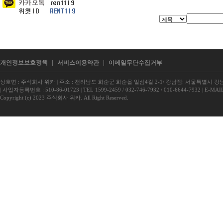
개인정보보호정책
|
서비스이용약관
|
이메일무단수집거부
상호면 : 주식회사 위카
|
주소 : 전라남도 화순군 화순읍 일심4길 2-1/ 강남점: 서울특별시 강남구
|
사업자등록번호 : 510-86-01723
|
TEL 1599-2459 / 032-746-7932 / 010-6644-7932
|
E-MAIL
Copyright (c) 2023 주식회사 위카. All Right Reserved.