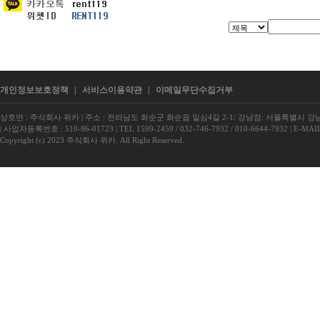
개인정보보호정책
|
서비스이용약관
|
이메일무단수집거부
상호면 : 주식회사 위카
|
주소 : 전라남도 화순군 화순읍 일심4길 2-1/ 강남점: 서울특별시 강남구
|
사업자등록번호 : 510-86-01723
|
TEL 1599-2459 / 032-746-7932 / 010-6644-7932
|
E-MAIL
Copyright (c) 2023 주식회사 위카. All Right Reserved.