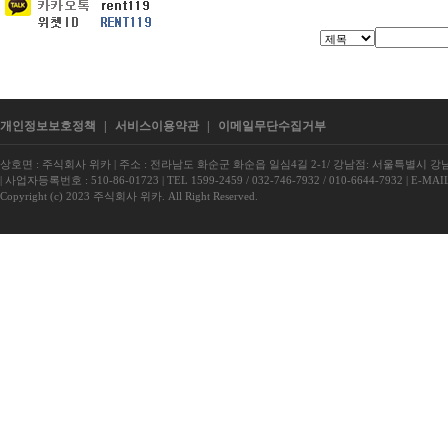
개인정보보호정책
|
서비스이용약관
|
이메일무단수집거부
상호면 : 주식회사 위카
|
주소 : 전라남도 화순군 화순읍 일심4길 2-1/ 강남점: 서울특별시 강남구
|
사업자등록번호 : 510-86-01723
|
TEL 1599-2459 / 032-746-7932 / 010-6644-7932
|
E-MAIL
Copyright (c) 2023 주식회사 위카. All Right Reserved.