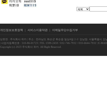
개인정보보호정책
|
서비스이용약관
|
이메일무단수집거부
상호면 : 주식회사 위카
|
주소 : 전라남도 화순군 화순읍 일심4길 2-1/ 강남점: 서울특별시 강남구
|
사업자등록번호 : 510-86-01723
|
TEL 1599-2459 / 032-746-7932 / 010-6644-7932
|
E-MAIL
Copyright (c) 2023 주식회사 위카. All Right Reserved.