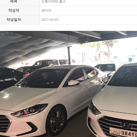
제목
신형아반떼 출고
작성자
관리자
작성일자
2017-04-03