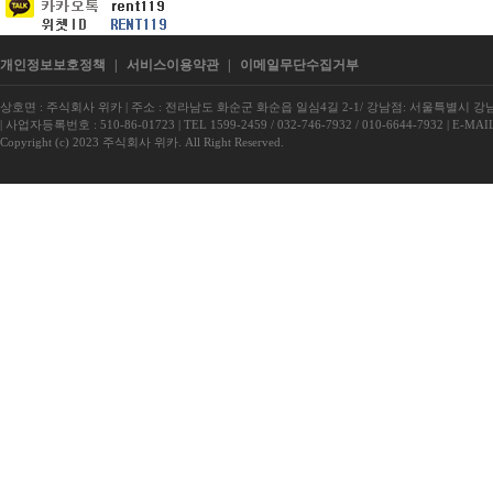
개인정보보호정책
|
서비스이용약관
|
이메일무단수집거부
상호면 : 주식회사 위카
|
주소 : 전라남도 화순군 화순읍 일심4길 2-1/ 강남점: 서울특별시 강남구
|
사업자등록번호 : 510-86-01723
|
TEL 1599-2459 / 032-746-7932 / 010-6644-7932
|
E-MAIL
Copyright (c) 2023 주식회사 위카. All Right Reserved.